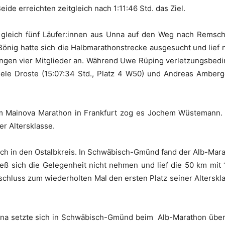
ide erreichten zeitgleich nach 1:11:46 Std. das Ziel.
gleich fünf Läufer:innen aus Unna auf den Weg nach Remsch
Bönig hatte sich die Halbmarathonstrecke ausgesucht und lief n
ingen vier Mitglieder an. Während Uwe Rüping verletzungsbedin
iele Droste (15:07:34 Std., Platz 4 W50) und Andreas Amberge
Mainova Marathon in Frankfurt zog es Jochem Wüstemann. Er l
er Altersklasse.
ch in den Ostalbkreis. In Schwäbisch-Gmünd fand der Alb-Marath
ließ sich die Gelegenheit nicht nehmen und lief die 50 km mi
schluss zum wiederholten Mal den ersten Platz seiner Altersk
a setzte sich in Schwäbisch-Gmünd beim Alb-Marathon über d