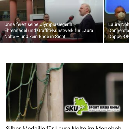
Unna feiert seine Olympiasiegerin –
Laura Nolt
Ehrennadel und Graffiti-Kunstwerk für Laura
Donnersta
Nolte – und kein Ende in Sicht
Doppel-Ol
Silber-Medaille für Laura Nolte im Monobob