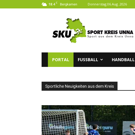
C
18.4
Donnerstag.06.Aug..2026
Bergkamen
SKU
|
Sport
aus
dem
Kreis
Unna
PORTAL
FUSSBALL
HANDBALL
Sportliche Neuigkeiten aus dem Kreis