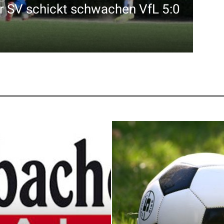
 SV schickt schwachen VfL 5:0
Zei
5. Aug