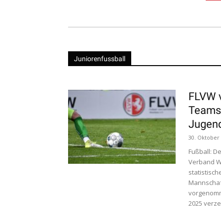
Juniorenfussball
FLVW v
Teams 
Jugend
30. Oktober
Fußball: De
Verband We
statistisc
Mannschaf
vorgenomm
2025 verzei