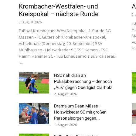
Krombacher-Westfalen- und
A
Kreispokal – nächste Runde
2.
3. August 2026
Fu
Ho
Fußball Krombacher-Westfalenpokal, 2. Runde SG
Ma
Massen - FC Gütersloh Krombacher-Kreispokal,
Au
Achtelfinale (Donnerstag, 10. September) SSV
Ha
Mühlhausen - Holzwickeder SC TSC Kamen - TSC
Hamm Hammer SC - TuS Lohauserholz SuS Kaiserau
-...
HSC nah dran an
Pokalüberraschung – dennoch
„Aus“ gegen Oberligist Clarholz
2. August 2026
Drama um Dean Müsse –
Holzwickeder SC mit großen
Personalsorgen gegen...
1. August 2026