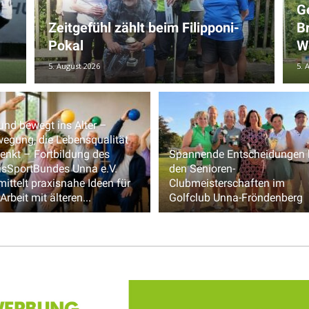
G
Zeitgefühl zählt beim Filipponi-
Br
Pokal
W
5. August 2026
5. 
 und bewegt ins Alter –
egung, die Lebensqualität
enkt – Fortbildung des
Spannende Entscheidungen 
isSportBundes Unna e.V.
den Senioren-
mittelt praxisnahe Ideen für
Clubmeisterschaften im
 Arbeit mit älteren...
Golfclub Unna-Fröndenberg