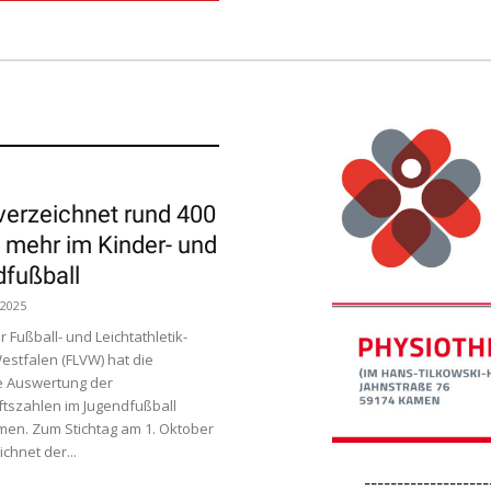
erzeichnet rund 400
mehr im Kinder- und
fußball
 2025
r Fußball- und Leichtathletik-
stfalen (FLVW) hat die
he Auswertung der
tszahlen im Jugendfußball
en. Zum Stichtag am 1. Oktober
chnet der...
-------------------