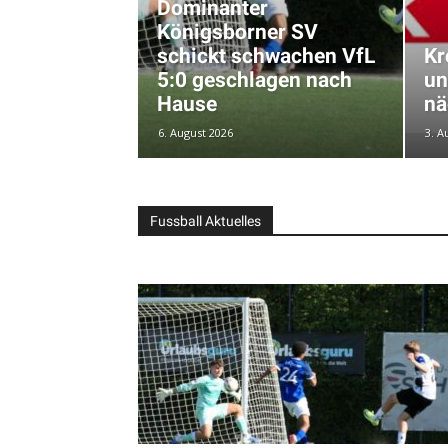
Dominanter
Königsborner SV
schickt schwachen VfL
Kr
5:0 geschlagen nach
un
Hause
nä
6. August 2026
3. A
Fussball Aktuelles