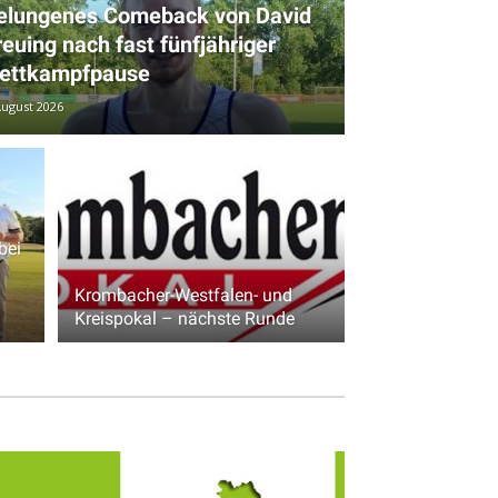
elungenes Comeback von David
euing nach fast fünfjähriger
ettkampfpause
August 2026
bei
Krombacher-Westfalen- und
Kreispokal – nächste Runde