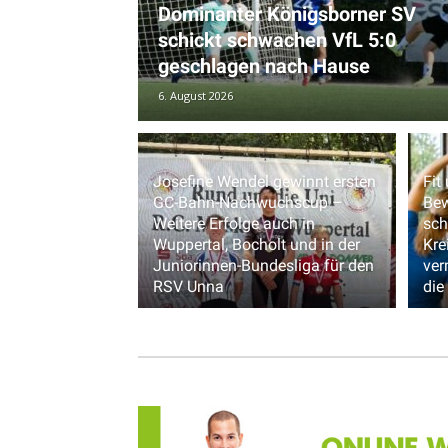
Dominanter Königsborner SV
schickt schwachen VfL 5:0
geschlagen nach Hause
6. August 2026
Josefine Wendel gewinnt ersten
Fit
GC-Bahn-Nachwuchscup –
Bew
Weitere Erfolge auch in
sch
Wuppertal, Bocholt und in der
Kre
Juniorinnen-Bundesliga für den
ver
RSV Unna
die