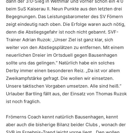
dann der 3:0-Sieg in Wethmar und vorher schon ein 4:0
beim SuS Kaiserau II. Neun Punkte aus den letzten drei
Begegnungen. Das Leistungsbarometer des SV Fömern
zeigt eindeutig nach oben. Die Erfolge waren auch nötig,
denn die Abstiegsgefahr ist noch nicht gebannt. SVF-
Trainer Adrian Ruzok: „Unser Ziel ist ganz klar, sich
weiter von den Abstiegsplätzen zu entfernen. Mit einem
neuerlichen Dreier im Ortsduell gegen Bausenhagen
sollte uns das gelingen.“ Natürlich habe ein solches
Derby immer einen besonderen Reiz. „Da ist vor allem
Zweikampfstärke gefragt. Die wollen wir einsetzen.
Unsere taktischen Vorgaben umsetzen. Alle sind heiß.“
Urlauber Bartling fällt aus, der Einsatz von Thomas Ruzok
ist noch fraglich.
Frömerns Coach kennt natürlich Bausenhagen, kennt
aber auch die bisherige Bilanz beider Clubs , wonach der
SVB im Ergebnis-Trend leicht vorne liegt. „Den wollen