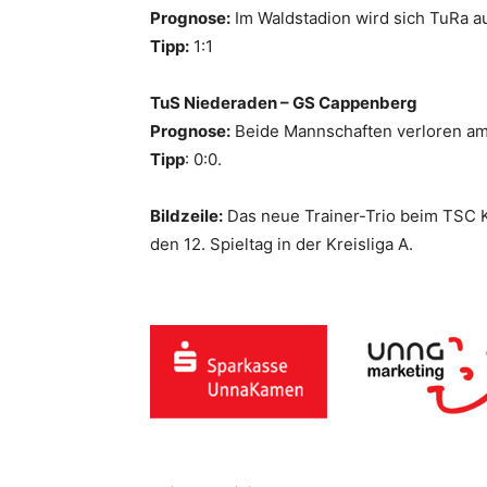
Prognose:
Im Waldstadion wird sich TuRa a
Tipp:
1:1
TuS Niederaden – GS Cappenberg
Prognose:
Beide Mannschaften verloren am l
Tipp
: 0:0.
Bildzeile:
Das neue Trainer-Trio beim TSC Kam
den 12. Spieltag in der Kreisliga A.