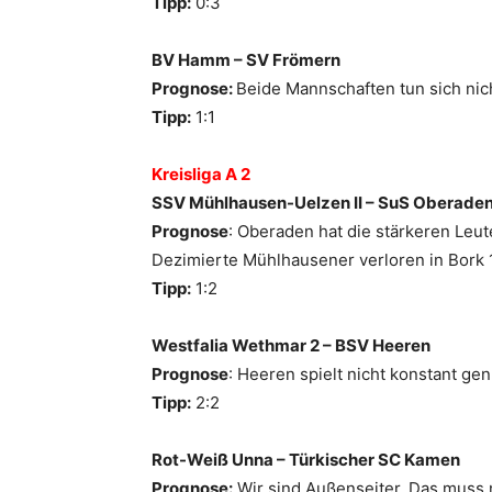
Tipp:
0:3
BV Hamm – SV Frömern
Prognose:
Beide Mannschaften tun sich nich
Tipp:
1:1
Kreisliga A 2
SSV Mühlhausen-Uelzen II – SuS Oberade
Prognose
: Oberaden hat die stärkeren Leu
Dezimierte Mühlhausener verloren in Bork 1
Tipp:
1:2
Westfalia Wethmar 2 – BSV Heeren
Prognose
: Heeren spielt nicht konstant ge
Tipp:
2:2
Rot-Weiß Unna – Türkischer SC Kamen
Prognose:
Wir sind Außenseiter. Das muss 