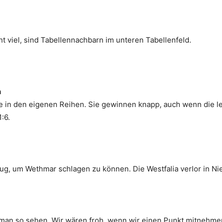
t viel, sind Tabellennachbarn im unteren Tabellenfeld.
n
te in den eigenen Reihen. Sie gewinnen knapp, auch wenn die l
:6.
nug, um Wethmar schlagen zu können. Die Westfalia verlor in Ni
man so sehen. Wir wären froh, wenn wir einen Punkt mitnehme