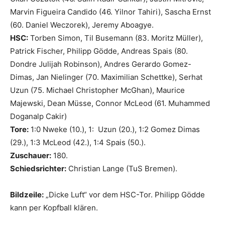
Marvin Figueira Candido (46. Yilnor Tahiri), Sascha Ernst
(60. Daniel Weczorek), Jeremy Aboagye.
HSC:
Torben Simon, Til Busemann (83. Moritz Müller),
Patrick Fischer, Philipp Gödde, Andreas Spais (80.
Dondre Julijah Robinson), Andres Gerardo Gomez-
Dimas, Jan Nielinger (70. Maximilian Schettke), Serhat
Uzun (75. Michael Christopher McGhan), Maurice
Majewski, Dean Müsse, Connor McLeod (61. Muhammed
Doganalp Cakir)
Tore:
1:0 Nweke (10.), 1: Uzun (20.), 1:2 Gomez Dimas
(29.), 1:3 McLeod (42.), 1:4 Spais (50.).
Zuschauer:
180.
Schiedsrichter:
Christian Lange (TuS Bremen).
Bildzeile:
„Dicke Luft“ vor dem HSC-Tor. Philipp Gödde
kann per Kopfball klären.