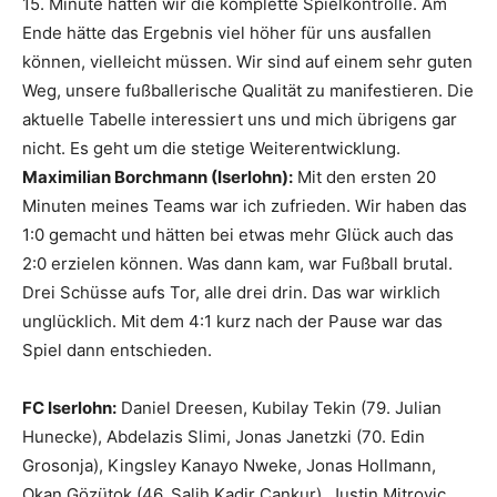
15. Minute hatten wir die komplette Spielkontrolle. Am
Ende hätte das Ergebnis viel höher für uns ausfallen
können, vielleicht müssen. Wir sind auf einem sehr guten
Weg, unsere fußballerische Qualität zu manifestieren. Die
aktuelle Tabelle interessiert uns und mich übrigens gar
nicht. Es geht um die stetige Weiterentwicklung.
Maximilian Borchmann (Iserlohn):
Mit den ersten 20
Minuten meines Teams war ich zufrieden. Wir haben das
1:0 gemacht und hätten bei etwas mehr Glück auch das
2:0 erzielen können. Was dann kam, war Fußball brutal.
Drei Schüsse aufs Tor, alle drei drin. Das war wirklich
unglücklich. Mit dem 4:1 kurz nach der Pause war das
Spiel dann entschieden.
FC Iserlohn:
Daniel Dreesen, Kubilay Tekin (79. Julian
Hunecke), Abdelazis Slimi, Jonas Janetzki (70. Edin
Grosonja), Kingsley Kanayo Nweke, Jonas Hollmann,
Okan Gözütok (46. Salih Kadir Cankur), Justin Mitrovic,