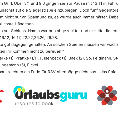
m Griff. Über 3:1 und 9:6 gingen sie zur Pause mit 13:11 in Führ
zunächst auf die Siegerstraße einzubiegen. Doch fünf Gegentore
hm nicht nur an Spannung zu, es wurde auch immer härter. Dabe
klichste Händchen.
n vor Schluss. Hamm war nun abgezockter und erzielte die ents
, 16:12, 16:17, 22:22,26:26, 26:28.
e gut dagegen gehalten. An solchen Spielen müssen wir wachs
ten ihr Kommen nicht zu bereuen.“
rke (1), Prattke (1/1), F. Isenbeck (1), Baek (2), Sö. Feldmann, St
 Jungemann (5), Eickel.
ann reichten am Ende für RSV Altenbögge nicht aus – das Spiel