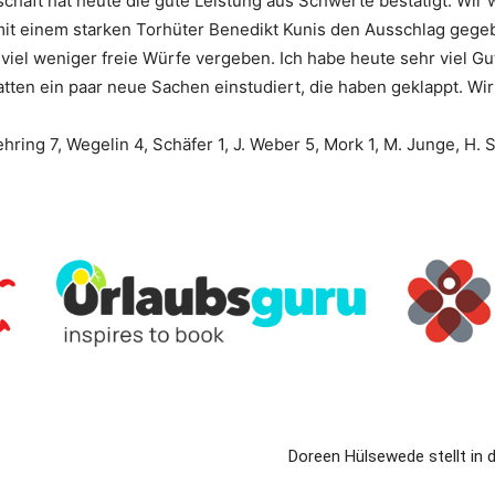
haft hat heute die gute Leistung aus Schwerte bestätigt. Wir 
it einem starken Torhüter Benedikt Kunis den Ausschlag gegeb
 viel weniger freie Würfe vergeben. Ich habe heute sehr viel 
atten ein paar neue Sachen einstudiert, die haben geklappt. Wi
hring 7, Wegelin 4, Schäfer 1, J. Weber 5, Mork 1, M. Junge, H.
Doreen Hülsewede stellt in 