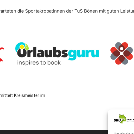
teten die Sportakrobatinnen der TuS Bönen mit guten Leistun
ittelt Kreismeister im
Um dir ein 