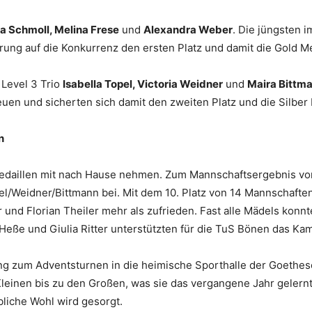
sa Schmoll, Melina Frese
und
Alexandra Weber
. Die jüngsten 
rung auf die Konkurrenz den ersten Platz und damit die Gold Me
 Level 3 Trio
Isabella Topel, Victoria Weidner
und
Maira Bittm
uen und sicherten sich damit den zweiten Platz und die Silber 
n
medaillen mit nach Hause nehmen. Zum Mannschaftsergebnis vo
l/Weidner/Bittmann bei. Mit dem 10. Platz von 14 Mannschafte
und Florian Theiler mehr als zufrieden. Fast alle Mädels konnt
eße und Giulia Ritter unterstützten für die TuS Bönen das Kam
ng zum Adventsturnen in die heimische Sporthalle der Goethesc
leinen bis zu den Großen, was sie das vergangene Jahr gelernt 
eibliche Wohl wird gesorgt.