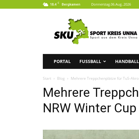
C
18.4
Donnerstag.06.Aug..2026
Bergkamen
SKU
|
Sport
aus
dem
Kreis
Unna
PORTAL
FUSSBALL
HANDBALL
Start
Blog
Mehrere Treppchenplätze für TuS-Akr
Mehrere Treppch
NRW Winter Cup