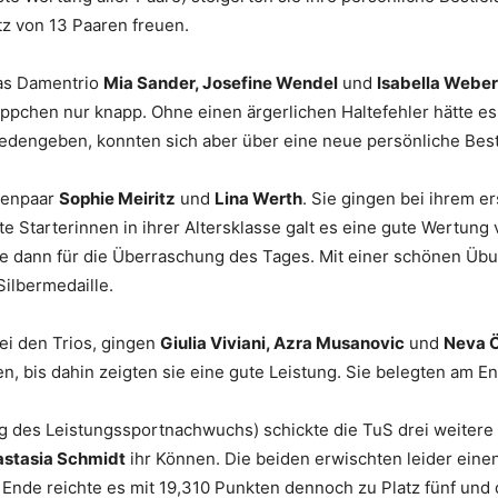
tz von 13 Paaren freuen.
das Damentrio
Mia Sander, Josefine Wendel
und
Isabella Webe
chen nur knapp. Ohne einen ärgerlichen Haltefehler hätte es 
riedengeben, konnten sich aber über eine neue persönliche Bes
menpaar
Sophie Meiritz
und
Lina Werth
. Sie gingen bei ihrem e
te Starterinnen in ihrer Altersklasse galt es eine gute Wertun
e dann für die Überraschung des Tages. Mit einer schönen Übun
ilbermedaille.
ei den Trios, gingen
Giulia Viviani, Azra Musanovic
und
Neva 
n, bis dahin zeigten sie eine gute Leistung. Sie belegten am En
ng des Leistungssportnachwuchs) schickte die TuS drei weitere
stasia Schmidt
ihr Können. Die beiden erwischten leider eine
m Ende reichte es mit 19,310 Punkten dennoch zu Platz fünf und d