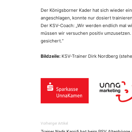
Der Königsborner Kader hat sich wieder ein 
angeschlagen, konnte nur dosiert trainiere
Der KSV-Coach: „Wir werden endlich mal wi
müssen wir versuchen positiv umzusetzen. Sp
gesichert.“
Bildzeile:
KSV-Trainer Dirk Nordberg (stehe
Vorheriger Artikel
Trainer Nadir Karsifi hat beim RSV Altenbögg