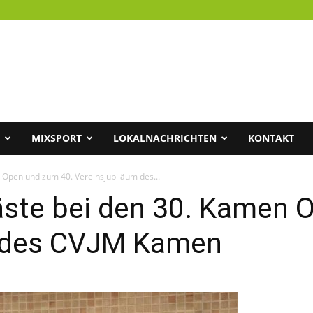
MIXSPORT
LOKALNACHRICHTEN
KONTAKT
 Open und zum 40. Vereinsjubiläum des...
äste bei den 30. Kamen 
m des CVJM Kamen