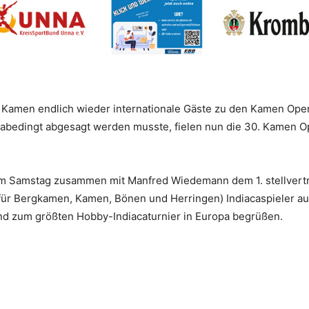
men endlich wieder internationale Gäste zu den Kamen Open
nabedingt abgesagt werden musste, fielen nun die 30. Kamen O
am Samstag zusammen mit Manfred Wiedemann dem 1. stellvert
 für Bergkamen, Kamen, Bönen und Herringen) Indiacaspieler a
nd zum größten Hobby-Indiacaturnier in Europa begrüßen.