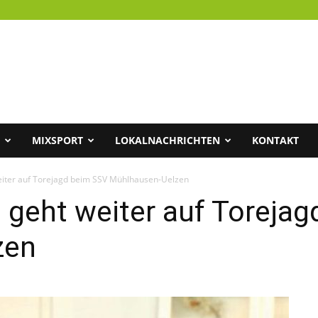
MIXSPORT
LOKALNACHRICHTEN
KONTAKT
iter auf Torejagd beim SSV Mühlhausen-Uelzen
 geht weiter auf Toreja
zen