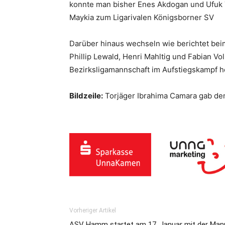
konnte man bisher Enes Akdogan und Ufuk 
Maykia zum Ligarivalen Königsborner SV
Darüber hinaus wechseln wie berichtet bei
Phillip Lewald, Henri Mahltig und Fabian V
Bezirksligamannschaft im Aufstiegskampf h
Bildzeile:
Torjäger Ibrahima Camara gab dem
Vorheriger Artikel
ASV Hamm startet am 17. Januar mit der Man