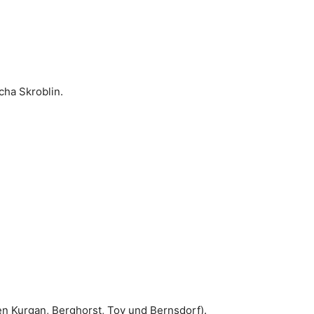
cha Skroblin.
en Kurgan, Berghorst, Toy und Bernsdorf).