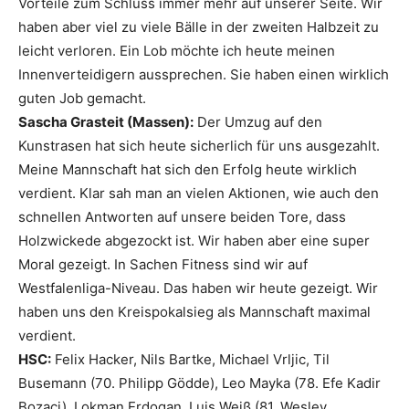
Vorteile zum Schluss immer mehr auf unserer Seite. Wir
haben aber viel zu viele Bälle in der zweiten Halbzeit zu
leicht verloren. Ein Lob möchte ich heute meinen
Innenverteidigern aussprechen. Sie haben einen wirklich
guten Job gemacht.
Sascha Grasteit (Massen):
Der Umzug auf den
Kunstrasen hat sich heute sicherlich für uns ausgezahlt.
Meine Mannschaft hat sich den Erfolg heute wirklich
verdient. Klar sah man an vielen Aktionen, wie auch den
schnellen Antworten auf unsere beiden Tore, dass
Holzwickede abgezockt ist. Wir haben aber eine super
Moral gezeigt. In Sachen Fitness sind wir auf
Westfalenliga-Niveau. Das haben wir heute gezeigt. Wir
haben uns den Kreispokalsieg als Mannschaft maximal
verdient.
HSC:
Felix Hacker, Nils Bartke, Michael Vrljic, Til
Busemann (70. Philipp Gödde), Leo Mayka (78. Efe Kadir
Bozaci), Lokman Erdogan, Luis Weiß (81. Wesley