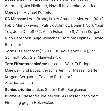
Ambrose), Jan Nielinger, Nazarii Kovalenko, Maurice
Majewski, Michael Kuhfeld
SG Massen:
Leon Broda, Lukas Abufaiad Mertens (90.+2
Fabio Mund-Reyes), Patrick Schmidt, Dominik Voß, Yasin
Toy, Jona Deifuß (72. Amin Echamlali) ß, Alihan Kurgan,
Nico Berghorst, Anjo Wilmanns, Dominik Lepinski, David
Bernsdorf
Tore:
0:1 Berghorst (33. FE), 1:1 Kovalenko (34.), 1:2
Schmidt (55.), 2:2 Majewski (57.)
Tore Elfmeterschießen:
für den HSC trifft Erdogan –
Majewski und Bocazi verschießen. Für Massen treffen
Kurgan, Berghorst, Toy und Bernsdorf
Zuschauer:
500
Schiedsrichter:
Lukas Sauer (TuRa Bergkamen)
Bildzeile:
Riesenfreude bei der SG Massen nach dem
Finalsieg gegen Holzwickede.