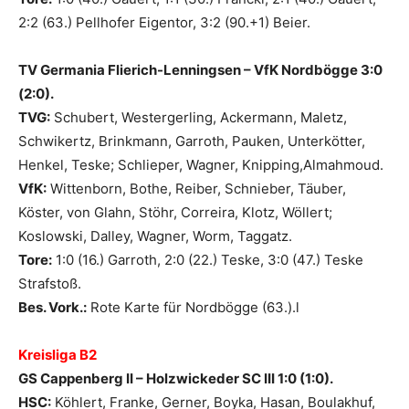
2:2 (63.) Pellhofer Eigentor, 3:2 (90.+1) Beier.
TV Germania Flierich-Lenningsen – VfK Nordbögge 3:0
(2:0).
TVG:
Schubert, Westergerling, Ackermann, Maletz,
Schwikertz, Brinkmann, Garroth, Pauken, Unterkötter,
Henkel, Teske; Schlieper, Wagner, Knipping,Almahmoud.
VfK:
Wittenborn, Bothe, Reiber, Schnieber, Täuber,
Köster, von Glahn, Stöhr, Correira, Klotz, Wöllert;
Koslowski, Dalley, Wagner, Worm, Taggatz.
Tore:
1:0 (16.) Garroth, 2:0 (22.) Teske, 3:0 (47.) Teske
Strafstoß.
Bes. Vork.:
Rote Karte für Nordbögge (63.).l
Kreisliga B2
GS Cappenberg II – Holzwickeder SC III 1:0 (1:0).
HSC:
Köhlert, Franke, Gerner, Boyka, Hasan, Boulakhuf,