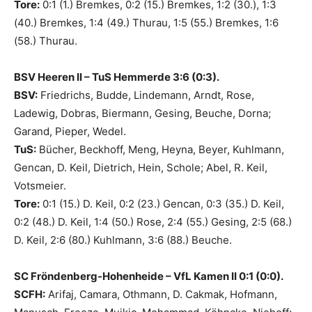
Tore:
0:1 (1.) Bremkes, 0:2 (15.) Bremkes, 1:2 (30.), 1:3
(40.) Bremkes, 1:4 (49.) Thurau, 1:5 (55.) Bremkes, 1:6
(58.) Thurau.
BSV Heeren II – TuS Hemmerde 3:6 (0:3).
BSV:
Friedrichs, Budde, Lindemann, Arndt, Rose,
Ladewig, Dobras, Biermann, Gesing, Beuche, Dorna;
Garand, Pieper, Wedel.
TuS:
Bücher, Beckhoff, Meng, Heyna, Beyer, Kuhlmann,
Gencan, D. Keil, Dietrich, Hein, Schole; Abel, R. Keil,
Votsmeier.
Tore:
0:1 (15.) D. Keil, 0:2 (23.) Gencan, 0:3 (35.) D. Keil,
0:2 (48.) D. Keil, 1:4 (50.) Rose, 2:4 (55.) Gesing, 2:5 (68.)
D. Keil, 2:6 (80.) Kuhlmann, 3:6 (88.) Beuche.
SC Fröndenberg-Hohenheide – VfL Kamen II 0:1 (0:0).
SCFH:
Arifaj, Camara, Othmann, D. Cakmak, Hofmann,