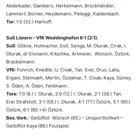
Abdelkader, Gambero, Herkelmann, Brückhändler,
Lammert; Borner, Heydemann, Peleggi, Kaldenbach.
Tor:
1:0 (32.) Harhoff.
SuS Lünern – VfK Weddinghofen 6:1 (2:1).
SuS:
Gökce, Hutmacher, Eull, Senga, M. Oturak, Cirak, I.
Oturak, di Giovanni, Kitschke, Artmeier, Wünsch; Öztürk,
Brackelmann.
VfK:
Fuhrich, Knedlik, U. Civak, Tan. Erel, Oruc, Lalla,
Ergani, Stelmakh, Mertin, Özdamar, T. Civak; Kaya, Güney,
S. Öden, A. Öden, Feldmann.
Tore:
1:0 (8.) I. Oturak, 2:0 (12.) I. Oturak, 2:1 (38.) Tan.
Erel Strafstoß, 3:1 (59.) I. Oturak, 4:1 (77.) Öztürk, 5:1 (90.)
Öztürk, 6:1 (90.+4) Öztürk.
Bes. Vork.
: Gelb/Rot Wünsch (65.) – Unsportlichkeit –
Gelb/Rot Kaya (86.) Foulspiel.