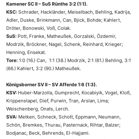
Kamener SC II – SuS Rünthe 3:2 (1:1).
KSC:
Schrader, Hackländer, Meiselbach, Behling, Kadrija,
Adler, Duske, Brinkmann, Can, Bjick, Bohde; Kahlert,
Dröter, Bonowski, Voß, Colak.
SuS:
Pott, Franke, Matheußek, Gorzalski, Özdemir,
Modrzik, Bröckner, Nagel, Schenk, Reinhard, Krieger;
Henning, Ensekat.
Tore:
1:0 (16.) Can, 1:1 (38.) Modrzik, 2:1 (61.) Behling, 3:1
(66.) Kahlert, 3:2 (90.) Matheußek.
Königsborner SV II – SV Afferde 1:6 (1:3).
KSV:
Huber-Marzolla, Gumprecht, Kocabiyik, Vogel, Kloß,
Krippenstapel, Dief, Purwin, Tran, Arslan, Lima;
Weischenberg, Onats, Lerch.
SVA:
Metken, Schneck, Schott, Eppmann, Neumann,
Schön, Bremkes, Thurau, Pasternack, Rihtar, Balzer;
Bodjanac, Beck, Behrends, El-Hajjami.