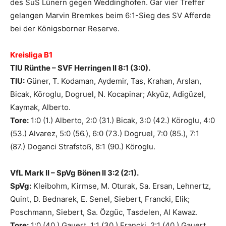
des SuS Lünern gegen Weddinghofen. Gar vier Treffer
gelangen Marvin Bremkes beim 6:1-Sieg des SV Afferde
bei der Königsborner Reserve.
Kreisliga B1
TIU Rünthe – SVF Herringen II 8:1 (3:0).
TIU:
Güner, T. Kodaman, Aydemir, Tas, Krahan, Arslan,
Bicak, Köroglu, Dogruel, N. Kocapinar; Akyüz, Adigüzel,
Kaymak, Alberto.
Tore:
1:0 (1.) Alberto, 2:0 (31.) Bicak, 3:0 (42.) Köroglu, 4:0
(53.) Alvarez, 5:0 (56.), 6:0 (73.) Dogruel, 7:0 (85.), 7:1
(87.) Doganci Strafstoß, 8:1 (90.) Köroglu.
VfL Mark II – SpVg Bönen II 3:2 (2:1).
SpVg:
Kleibohm, Kirmse, M. Oturak, Sa. Ersan, Lehnertz,
Quint, D. Bednarek, E. Senel, Siebert, Francki, Elik;
Poschmann, Siebert, Sa. Özgüc, Tasdelen, Al Kawaz.
Tore:
1:0 (40.) Gauert, 1:1 (30.) Francki, 2:1 (40.) Gauert,