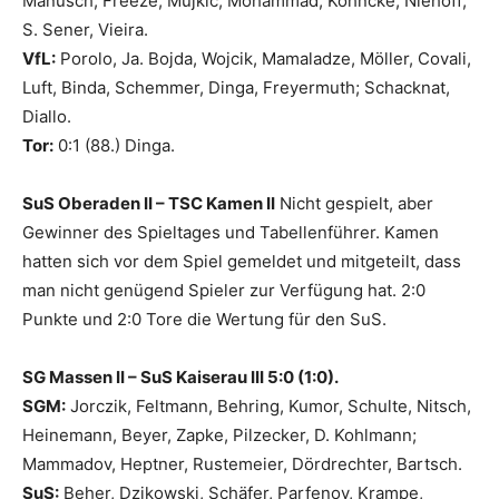
Manusch, Freeze, Mujkic, Mohammad, Köhncke, Niehoff;
S. Sener, Vieira.
VfL:
Porolo, Ja. Bojda, Wojcik, Mamaladze, Möller, Covali,
Luft, Binda, Schemmer, Dinga, Freyermuth; Schacknat,
Diallo.
Tor:
0:1 (88.) Dinga.
SuS Oberaden II – TSC Kamen II
Nicht gespielt, aber
Gewinner des Spieltages und Tabellenführer. Kamen
hatten sich vor dem Spiel gemeldet und mitgeteilt, dass
man nicht genügend Spieler zur Verfügung hat. 2:0
Punkte und 2:0 Tore die Wertung für den SuS.
SG Massen II – SuS Kaiserau III 5:0 (1:0).
SGM:
Jorczik, Feltmann, Behring, Kumor, Schulte, Nitsch,
Heinemann, Beyer, Zapke, Pilzecker, D. Kohlmann;
Mammadov, Heptner, Rustemeier, Dördrechter, Bartsch.
SuS:
Beher, Dzikowski, Schäfer, Parfenov, Krampe,