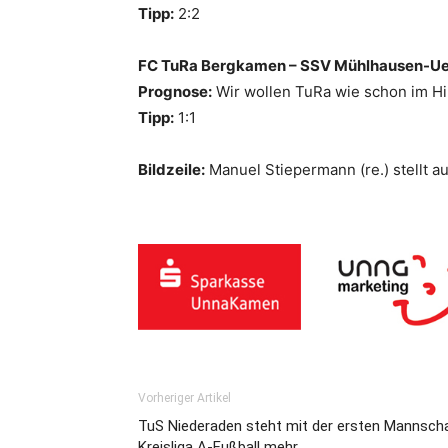
Tipp:
2:2
FC TuRa Bergkamen – SSV Mühlhausen-Uel
Prognose:
Wir wollen TuRa wie schon im Hi
Tipp:
1:1
Bildzeile:
Manuel Stiepermann (re.) stellt a
Vorheriger Artikel
TuS Niederaden steht mit der ersten Mannscha
Kreisliga A-Fußball mehr