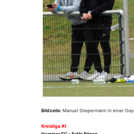
Bildzeile:
Manuel Stiepermann in einer Dopp
Kreisliga A1
Hammer SC – SpVg Bönen