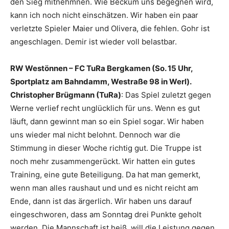
den Sieg mitnehmnen. Wie Beckum uns begegnen wird,
kann ich noch nicht einschätzen. Wir haben ein paar
verletzte Spieler Maier und Olivera, die fehlen. Gohr ist
angeschlagen. Demir ist wieder voll belastbar.
RW Westönnen – FC TuRa Bergkamen (So. 15 Uhr,
Sportplatz am Bahndamm, Westraße 98 in Werl).
Christopher Brügmann (TuRa)
: Das Spiel zuletzt gegen
Werne verlief recht unglücklich für uns. Wenn es gut
läuft, dann gewinnt man so ein Spiel sogar. Wir haben
uns wieder mal nicht belohnt. Dennoch war die
Stimmung in dieser Woche richtig gut. Die Truppe ist
noch mehr zusammengerückt. Wir hatten ein gutes
Training, eine gute Beteiligung. Da hat man gemerkt,
wenn man alles raushaut und und es nicht reicht am
Ende, dann ist das ärgerlich. Wir haben uns darauf
eingeschworen, dass am Sonntag drei Punkte geholt
werden. Die Mannschaft ist heiß, will die Leistung gegen