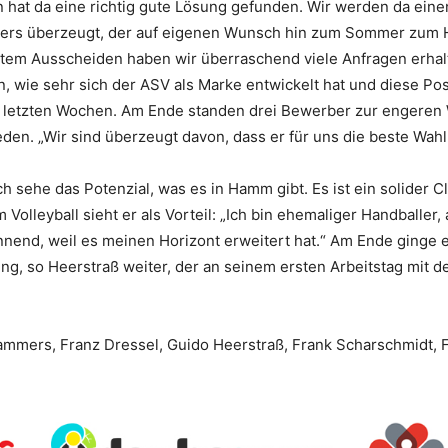
in hat da eine richtig gute Lösung gefunden. Wir werden da ein
mers überzeugt, der auf eigenen Wunsch hin zum Sommer zu
em Ausscheiden haben wir überraschend viele Anfragen erhal
, wie sehr sich der ASV als Marke entwickelt hat und diese Posi
letzten Wochen. Am Ende standen drei Bewerber zur engeren Wa
den. „Wir sind überzeugt davon, dass er für uns die beste Wahl d
ch sehe das Potenzial, was es in Hamm gibt. Es ist ein solider C
Volleyball sieht er als Vorteil: „Ich bin ehemaliger Handballer, 
spannend, weil es meinen Horizont erweitert hat.“ Am Ende ging
ng, so Heerstraß weiter, der an seinem ersten Arbeitstag mit 
mmers, Franz Dressel, Guido Heerstraß, Frank Scharschmidt, F