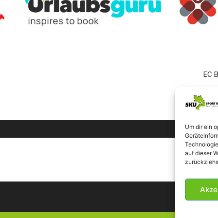
EC B
Um dir ein 
Geräteinfor
Technologie
auf dieser W
zurückziehs
Akze