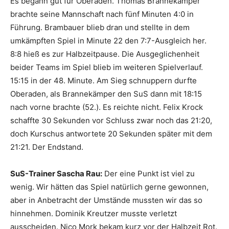
Es begann gut für Oberaden. Thomas Brannekämper
brachte seine Mannschaft nach fünf Minuten 4:0 in
Führung. Brambauer blieb dran und stellte in dem
umkämpften Spiel in Minute 22 den 7:7-Ausgleich her.
8:8 hieß es zur Halbzeitpause. Die Ausgeglichenheit
beider Teams im Spiel blieb im weiteren Spielverlauf.
15:15 in der 48. Minute. Am Sieg schnuppern durfte
Oberaden, als Brannekämper den SuS dann mit 18:15
nach vorne brachte (52.). Es reichte nicht. Felix Krock
schaffte 30 Sekunden vor Schluss zwar noch das 21:20,
doch Kurschus antwortete 20 Sekunden später mit dem
21:21. Der Endstand.
SuS-Trainer Sascha Rau:
Der eine Punkt ist viel zu
wenig. Wir hätten das Spiel natürlich gerne gewonnen,
aber in Anbetracht der Umstände mussten wir das so
hinnehmen. Dominik Kreutzer musste verletzt
ausscheiden. Nico Mork bekam kurz vor der Halbzeit Rot.