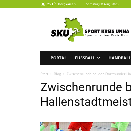
C
25.1
Samstag.08.Aug..2026
Bergkamen
SKU
|
Sport
aus
dem
Kreis
Unna
PORTAL
FUSSBALL
HANDBALL
Start
Blog
Zwischenrunde bei den Dortmunder Hal
Zwischenrunde b
Hallenstadtmeis