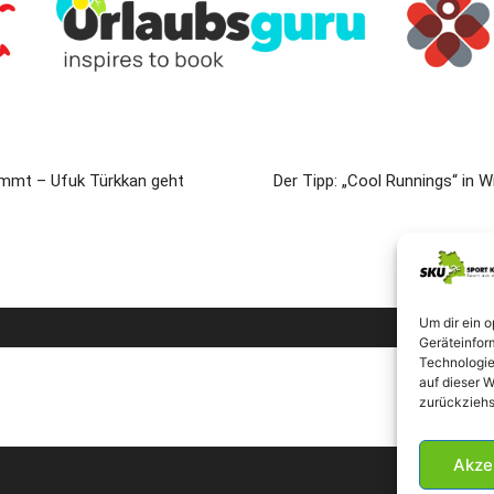
ommt – Ufuk Türkkan geht
Der Tipp: „Cool Runnings“ in W
Um dir ein 
Geräteinfor
Technologie
auf dieser W
zurückziehs
Akze