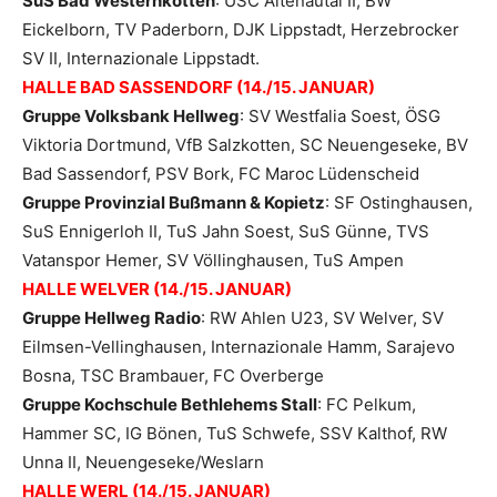
SuS Bad Westernkotten
: USC Altenautal II, BW
Eickelborn, TV Paderborn, DJK Lippstadt, Herzebrocker
SV II, Internazionale Lippstadt.
HALLE BAD SASSENDORF (14./15. JANUAR)
Gruppe Volksbank Hellweg
: SV Westfalia Soest, ÖSG
Viktoria Dortmund, VfB Salzkotten, SC Neuengeseke, BV
Bad Sassendorf, PSV Bork, FC Maroc Lüdenscheid
Gruppe Provinzial Bußmann & Kopietz
: SF Ostinghausen,
SuS Ennigerloh II, TuS Jahn Soest, SuS Günne, TVS
Vatanspor Hemer, SV Völlinghausen, TuS Ampen
HALLE WELVER (14./15. JANUAR)
Gruppe Hellweg Radio
: RW Ahlen U23, SV Welver, SV
Eilmsen-Vellinghausen, Internazionale Hamm, Sarajevo
Bosna, TSC Brambauer, FC Overberge
Gruppe Kochschule Bethlehems Stall
: FC Pelkum,
Hammer SC, IG Bönen, TuS Schwefe, SSV Kalthof, RW
Unna II, Neuengeseke/Weslarn
HALLE WERL (14./15. JANUAR)