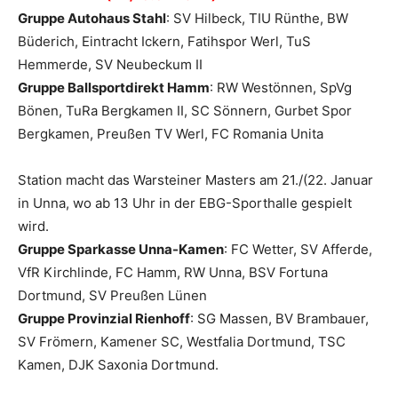
Gruppe Autohaus Stahl
: SV Hilbeck, TIU Rünthe, BW
Büderich, Eintracht Ickern, Fatihspor Werl, TuS
Hemmerde, SV Neubeckum II
Gruppe Ballsportdirekt Hamm
: RW Westönnen, SpVg
Bönen, TuRa Bergkamen II, SC Sönnern, Gurbet Spor
Bergkamen, Preußen TV Werl, FC Romania Unita
Station macht das Warsteiner Masters am 21./(22. Januar
in Unna, wo ab 13 Uhr in der EBG-Sporthalle gespielt
wird.
Gruppe Sparkasse Unna-Kamen
: FC Wetter, SV Afferde,
VfR Kirchlinde, FC Hamm, RW Unna, BSV Fortuna
Dortmund, SV Preußen Lünen
Gruppe Provinzial Rienhoff
: SG Massen, BV Brambauer,
SV Frömern, Kamener SC, Westfalia Dortmund, TSC
Kamen, DJK Saxonia Dortmund.