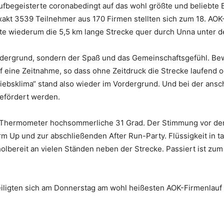
fbegeisterte coronabedingt auf das wohl größte und beliebte 
exakt 3539 Teilnehmer aus 170 Firmen stellten sich zum 18. AO
te wiederum die 5,5 km lange Strecke quer durch Unna unter d
rdergrund, sondern der Spaß und das Gemeinschaftsgefühl.
Bew
eine Zeitnahme, so dass ohne Zeitdruck die Strecke laufend o
ebsklima“ stand also wieder im Vordergrund. Und bei der ansc
efördert werden.
Thermometer hochsommerliche 31 Grad. Der Stimmung vor dem 
 Up und zur abschließenden After Run-Party. Flüssigkeit in 
bereit an vielen Ständen neben der Strecke. Passiert ist zum 
ligten sich am Donnerstag am wohl heißesten AOK-Firmenlauf U