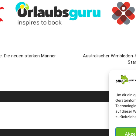
: Die neuen starken Männer
Australischer Wimbledon-Fi
Sta
Um dir ein 
Geräteinfor
Technologie
auf dieser W
zurückziehs
Akze