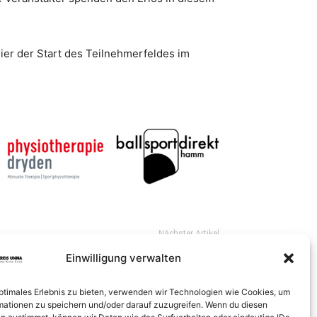
ier der Start des Teilnehmerfeldes im
Nächster Artikel
teidigungskurs für Frauen und Mädchen beim JC
Einwilligung verwalten
Holzwickede
optimales Erlebnis zu bieten, verwenden wir Technologien wie Cookies, um
mationen zu speichern und/oder darauf zuzugreifen. Wenn du diesen