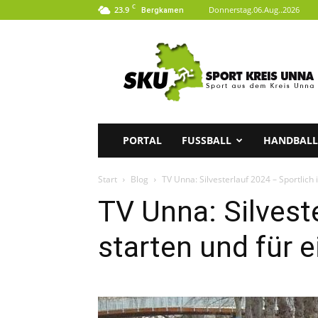
C
23.9
Donnerstag.06.Aug..2026
Bergkamen
SKU
|
Sport
aus
dem
Kreis
Unna
PORTAL
FUSSBALL
HANDBALL
Start
Blog
TV Unna: Silvesterlauf 2024 – Sportlich 
TV Unna: Silvest
starten und für