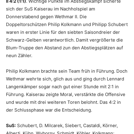
II 4:2 (1:1)
. Wichtige Punkte im Abstiegskampf sicherte
sich der SuS Kaiserau im Nachholspiel am
Donnerstabend gegen Wethmar II. Die
Doppeltorschützen Philip Kolkmann und Philipp Schubert
waren in erster Linie für den siebten Saisondreier der
Schwarz-Gelben verantwortlich. Damit vergrößerte die
Blum-Truppe den Abstand zun den Abstiegsplätzen auf
neun Zähler.
Philip Kolkmann brachte sein Team früh in Führung. Doch
Wethmar wehrte sich, glich aus und ging durch Lennard
Langenkämper sogar nach gut einer Stunde mit 2:1 in
Führung. Kaiserau zeigte Moral, verstärkte die Offensive
und wurde mit drei weiteren Toren belohnt. Das 4:2 in
der Schlussphase war die Entscheidung.
SuS:
Schubert, D. Milcarek, Siebert, Castaldi, Körner,
Alberti, Kühn, Wyborny, Schmidt, Köhler, Kolkmann;