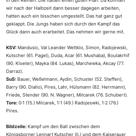
in den Reihen. Die hatten einen guten Plan. Da konnten
wir nach der Halbzeit dann besser dagegen arbeiten,
hatten auch ein bisschen umgestellt. Das hat ganz gut
geklappt. Die Jungs haben sich durch den Kampf das
Glück dann auch erarbeitet. Das nehmen wir gerne mit.
KSV:
Mandusic, Val Leander Wettklo, Simon, Radojewski,
Kutscher (61. Pagel), Duda, Acar (61. Mushaba), Boulakrhif
(90. Kloeter), Mayka (84. Lukas), Marchewka, Akcay (77.
Darraz).
SuS:
Bauer, Weßelmann, Aydin, Schuster (52. Steffen),
Barry (90. Diallo), Pires, Lahr, Hülsmann (82. Herrmann),
Friede, Stender (90. N. Wagner), Milcarek (76. Schubert).
Tore:
0:1 (15.) Milcarek, 1:1 (49.) Radojeswki, 1:2 (76.)
Pires.
Bildzeile:
Kampf um den Ball zwischen dem
Königsborner Lennart Kutscher (li.) und dem Kaiserauer