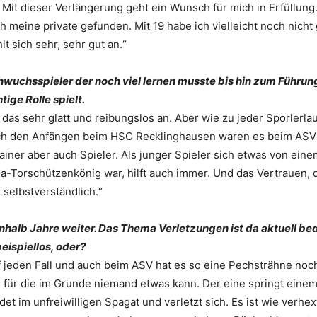
. Mit dieser Verlängerung geht ein Wunsch für mich in Erfüllung
h meine private gefunden. Mit 19 habe ich vielleicht noch nich
lt sich sehr, sehr gut an.“
uchsspieler der noch viel lernen musste bis hin zum Führung
ige Rolle spielt.
 das sehr glatt und reibungslos an. Aber wie zu jeder Sporler
ch den Anfängen beim HSC Recklinghausen waren es beim ASV v
iner aber auch Spieler. Als junger Spieler sich etwas von ein
a-Torschützenkönig war, hilft auch immer. Und das Vertrauen, 
 selbstverständlich.“
inhalb Jahre weiter. Das Thema Verletzungen ist da aktuell b
eispiellos, oder?
 jeden Fall und auch beim ASV hat es so eine Pechsträhne noch
r die im Grunde niemand etwas kann. Der eine springt einem
et im unfreiwilligen Spagat und verletzt sich. Es ist wie verhext