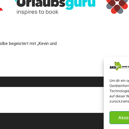
be begeistert mit „Kevin und
Um dir ein 
Geräteinfor
Technologie
auf dieser W
zurückziehs
Akze