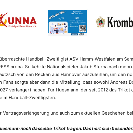
 überraschte Handball-Zweitligist ASV Hamm-Westfalen am Sa
SS arena. So kehrte Nationalspieler Jakub Sterba nach mehre
autzsch von den Recken aus Hannover auszuleihen, um den n
 Fans sorgte aber dann die Mitteilung, dass sowohl Andreas B
7 verlängert haben. Für Huesmann, der seit 2012 das Trikot de
beim Handball-Zweitligsten.
zur Vertragsverlängerung und auch zum aktuellen Geschehen be
uesmann noch dasselbe Trikot tragen. Das hört sich besonders 