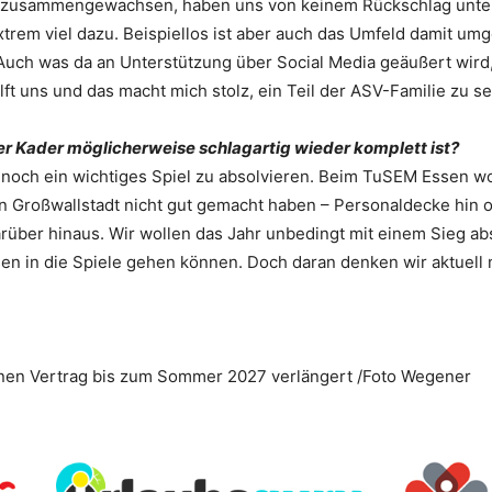
r zusammengewachsen, haben uns von keinem Rückschlag unterk
trem viel dazu. Beispiellos ist aber auch das Umfeld damit um
uch was da an Unterstützung über Social Media geäußert wird, w
ft uns und das macht mich stolz, ein Teil der ASV-Familie zu se
r Kader möglicherweise schlagartig wieder komplett ist?
 noch ein wichtiges Spiel zu absolvieren. Beim TuSEM Essen wo
Großwallstadt nicht gut gemacht haben – Personaldecke hin oder
ber hinaus. Wir wollen das Jahr unbedingt mit einem Sieg absc
n in die Spiele gehen können. Doch daran denken wir aktuell n
nen Vertrag bis zum Sommer 2027 verlängert /Foto Wegener