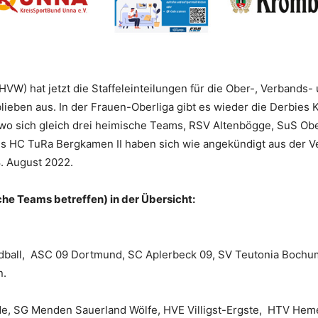
VW) hat jetzt die Staffeleinteilungen für die Ober-, Verbands
ieben aus. In der Frauen-Oberliga gibt es wieder die Derbies
, wo sich gleich drei heimische Teams, RSV Altenbögge, SuS 
s HC TuRa Bergkamen II haben sich wie angekündigt aus der Ve
8. August 2022.
sche Teams betreffen) in der Übersicht:
ball, ASC 09 Dortmund, SC Aplerbeck 09, SV Teutonia Boch
n.
e, SG Menden Sauerland Wölfe, HVE Villigst-Ergste, HTV Hem