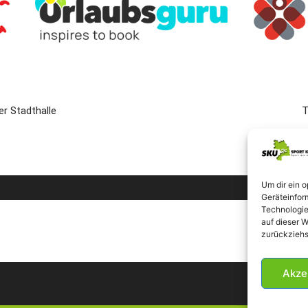
r Stadthalle
T
Um dir ein 
Geräteinfor
Technologie
auf dieser W
zurückziehs
Akze