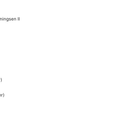
ningsen II
)
hr)