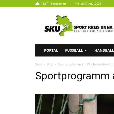
C
13.5
Freitag.07.Aug..2026
Bergkamen
SKU
|
Sport
aus
dem
Kreis
Unna
PORTAL
FUSSBALL
HANDBALL
Start
Blog
Sportprogramm am Wochenende – Erg
Sportprogramm 