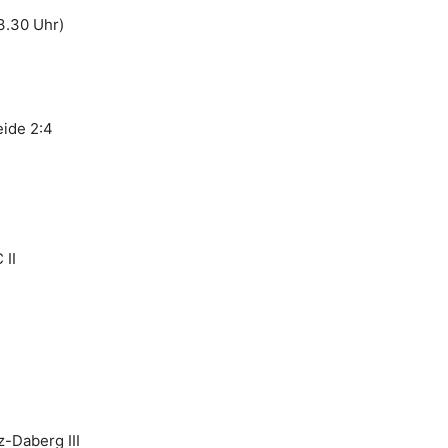
3.30 Uhr)
eide 2:4
 II
-Daberg III