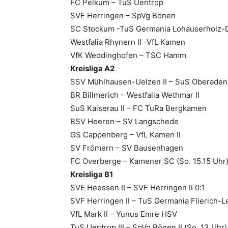
FC Pelkum – TuS Uentrop
SVF Herringen – SpVg Bönen
SC Stockum -TuS Germania Lohauserholz-D
Westfalia Rhynern II -VfL Kamen
VfK Weddinghofen – TSC Hamm
Kreisliga A2
SSV Mühlhausen-Uelzen II – SuS Oberaden 
BR Billmerich – Westfalia Wethmar II
SuS Kaiserau II – FC TuRa Bergkamen
BSV Heeren – SV Langschede
GS Cappenberg – VfL Kamen II
SV Frömern – SV Bausenhagen
FC Overberge – Kamener SC (So. 15.15 Uhr
Kreisliga B1
SVE Heessen II – SVF Herringen II 0:1
SVF Herringen II – TuS Germania Flierich-L
VfL Mark II – Yunus Emre HSV
TuS Uentrop III – SpVg Bönen II (So. 13 Uhr)