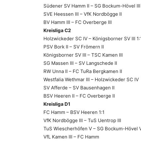
Südener SV Hamm II – SG Bockum-Hövel III
SVE Heessen III – VfK Nordbögge II
BV Hamm III – FC Overberge III
Kreisliga C2
Holzwickeder SC IV – Königsborner SV III 1:
PSV Bork II – SV Frömern II
Königsborner SV III – TSC Kamen III
SG Massen III – SV Langschede II
RW Unna II – FC TuRa Bergkamen II
Westfalia Wethmar III – Holzwickeder SC IV
SV Afferde – SV Bausenhagen II
BSV Heeren II – FC Overberge II
Kreisliga D1
FC Hamm – BSV Heeren 1:1
VfK Nordbögge III – TuS Uentrop III
TuS Wiescherhöfen V – SG Bockum-Hövel 
VfL Kamen III – FC Hamm