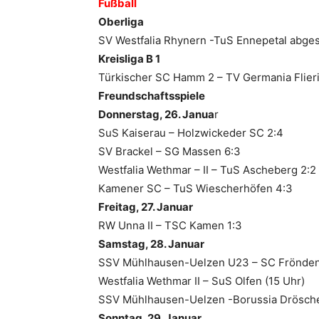
Fußball
Oberliga
SV Westfalia Rhynern -TuS Ennepetal
abges
Kreisliga B 1
Türkischer SC Hamm 2
– TV Germania Flier
Freundschaftsspiele
Donnerstag, 26. Janua
r
SuS Kaiserau – Holzwickeder SC 2:4
SV Brackel – SG Massen 6:3
Westfalia Wethmar – II – TuS Ascheberg 2:2
Kamener SC – TuS Wiescherhöfen 4:3
Freitag, 27. Januar
RW Unna II – TSC Kamen 1:3
Samstag, 28. Januar
SSV Mühlhausen-Uelzen U23 – SC Frönde
Westfalia Wethmar II – SuS Olfen (15 Uhr)
SSV Mühlhausen-Uelzen -Borussia Drösche
Sonntag, 29. Januar