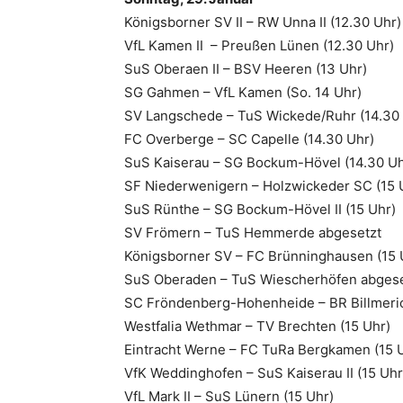
Königsborner SV II – RW Unna II (12.30 Uhr)
VfL Kamen II – Preußen Lünen (12.30 Uhr)
SuS Oberaen II – BSV Heeren (13 Uhr)
SG Gahmen – VfL Kamen (So. 14 Uhr)
SV Langschede – TuS Wickede/Ruhr (14.30 
FC Overberge – SC Capelle (14.30 Uhr)
SuS Kaiserau – SG Bockum-Hövel (14.30 Uh
SF Niederwenigern – Holzwickeder SC (15 
SuS Rünthe – SG Bockum-Hövel II (15 Uhr)
SV Frömern – TuS Hemmerde abgesetzt
Königsborner SV – FC Brünninghausen (15 
SuS Oberaden – TuS Wiescherhöfen abgese
SC Fröndenberg-Hohenheide – BR Billmeric
Westfalia Wethmar – TV Brechten (15 Uhr)
Eintracht Werne – FC TuRa Bergkamen (15 
VfK Weddinghofen – SuS Kaiserau II (15 Uhr
VfL Mark II – SuS Lünern (15 Uhr)