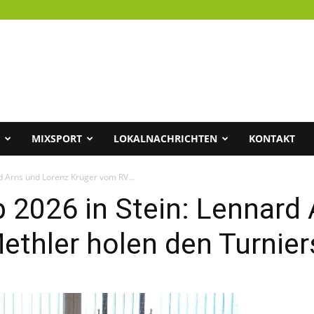
MIXSPORT
LOKALNACHRICHTEN
KONTAKT
 Arns und Lorenz Krüger vom RV...
026 in Stein: Lennard 
thler holen den Turniers