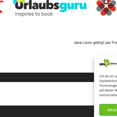
Jana Liese gelingt per F
Um dir ein 
Geräteinfor
Technologie
auf dieser W
zurückziehs
Akze