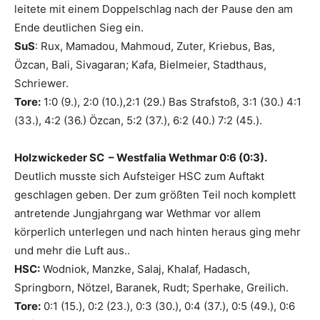
leitete mit einem Doppelschlag nach der Pause den am
Ende deutlichen Sieg ein.
SuS
: Rux, Mamadou, Mahmoud, Zuter, Kriebus, Bas,
Özcan, Bali, Sivagaran; Kafa, Bielmeier, Stadthaus,
Schriewer.
Tore:
1:0 (9.), 2:0 (10.),2:1 (29.) Bas Strafstoß, 3:1 (30.) 4:1
(33.), 4:2 (36.) Özcan, 5:2 (37.), 6:2 (40.) 7:2 (45.).
Holzwickeder SC – Westfalia Wethmar 0:6 (0:3).
Deutlich musste sich Aufsteiger HSC zum Auftakt
geschlagen geben. Der zum größten Teil noch komplett
antretende Jungjahrgang war Wethmar vor allem
körperlich unterlegen und nach hinten heraus ging mehr
und mehr die Luft aus..
HSC:
Wodniok, Manzke, Salaj, Khalaf, Hadasch,
Springborn, Nötzel, Baranek, Rudt; Sperhake, Greilich.
Tore:
0:1 (15.), 0:2 (23.), 0:3 (30.), 0:4 (37.), 0:5 (49.), 0:6