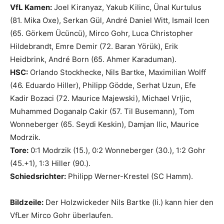
VfL Kamen:
Joel Kiranyaz, Yakub Kilinc, Ünal Kurtulus
(81. Mika Oxe), Serkan Gül, André Daniel Witt, Ismail Icen
(65. Görkem Ücüncü), Mirco Gohr, Luca Christopher
Hildebrandt, Emre Demir (72. Baran Yörük), Erik
Heidbrink, André Born (65. Ahmer Karaduman).
HSC:
Orlando Stockhecke, Nils Bartke, Maximilian Wolff
(46. Eduardo Hiller), Philipp Gödde, Serhat Uzun, Efe
Kadir Bozaci (72. Maurice Majewski), Michael Vrljic,
Muhammed Doganalp Cakir (57. Til Busemann), Tom
Wonneberger (65. Seydi Keskin), Damjan Ilic, Maurice
Modrzik.
Tore:
0:1 Modrzik (15.), 0:2 Wonneberger (30.), 1:2 Gohr
(45.+1), 1:3 Hiller (90.).
Schiedsrichter:
Philipp Werner-Krestel (SC Hamm).
Bildzeile:
Der Holzwickeder Nils Bartke (li.) kann hier den
VfLer Mirco Gohr überlaufen.