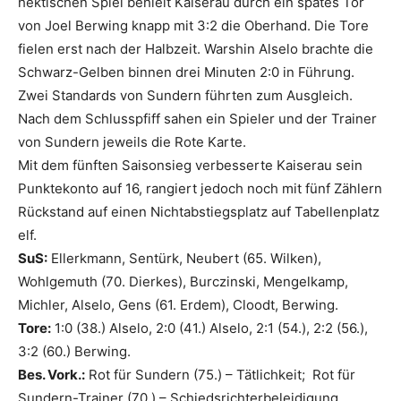
hektischen Spiel behielt Kaiserau durch ein spätes Tor
von Joel Berwing knapp mit 3:2 die Oberhand. Die Tore
fielen erst nach der Halbzeit. Warshin Alselo brachte die
Schwarz-Gelben binnen drei Minuten 2:0 in Führung.
Zwei Standards von Sundern führten zum Ausgleich.
Nach dem Schlusspfiff sahen ein Spieler und der Trainer
von Sundern jeweils die Rote Karte.
Mit dem fünften Saisonsieg verbesserte Kaiserau sein
Punktekonto auf 16, rangiert jedoch noch mit fünf Zählern
Rückstand auf einen Nichtabstiegsplatz auf Tabellenplatz
elf.
SuS:
Ellerkmann, Sentürk, Neubert (65. Wilken),
Wohlgemuth (70. Dierkes), Burczinski, Mengelkamp,
Michler, Alselo, Gens (61. Erdem), Cloodt, Berwing.
Tore:
1:0 (38.) Alselo, 2:0 (41.) Alselo, 2:1 (54.), 2:2 (56.),
3:2 (60.) Berwing.
Bes. Vork.:
Rot für Sundern (75.) – Tätlichkeit; Rot für
Sundern-Trainer (70.) – Schiedsrichterbeleidigung.