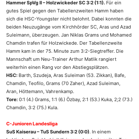
Hammer SpVg II – Holzwickeder SC 3:2 (1:1).
Für ein
gutes Spiel gegen den Tabellenzweiten Hamm haben
sich die HSC-Youngster nicht belohnt. Dabei konnten die
beiden Neuzugänge vom Kirchhörder SC, Aras und Azad
Suleimann, überzeugen. Jan Niklas Grams und Mohamed
Chamdin trafen für Holzwickede. Der Tabellenzweite
Hamm kam in der 75. Minute zum 3:2-Siegtreffer. Die
Mannschaft um Neu-Trainer Arthur Matlik rangiert
weiterhin einen Rang vor den Abstiegsplätzen.
HSC:
Barth, Szudeja, Aras Suleiman (53. Zikkan), Bafe,
Chamdin, Teofilo, Grams (70 Zaher), Azad Suleiman,
Aran, Höttemann, Vahrenkamp.
Tore:
0:1 (4.) Grams, 1:1 (6.) Özbay, 2:1 (53.) Kuka, 2;2 (73.)
Chamdin, 3:2 (75.) Kula.
C-Junioren Landesliga
SuS Kaiserau – TuS Sundern 3:2 (0:0)
. In einem