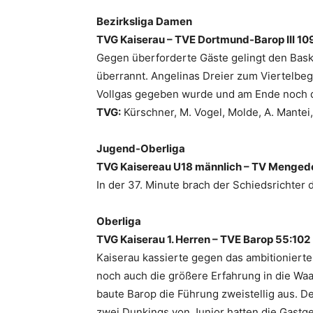
Bezirksliga Damen
TVG Kaiserau – TVE Dortmund-Barop III 109
Gegen überforderte Gäste gelingt den Basket
überrannt. Angelinas Dreier zum Viertelbegi
Vollgas gegeben wurde und am Ende noch de
TVG:
Kürschner, M. Vogel, Molde, A. Mantei, 
Jugend-Oberliga
TVG Kaisereau U18 männlich – TV Menged
In der 37. Minute brach der Schiedsrichter d
Oberliga
TVG Kaiserau 1. Herren – TVE Barop 55:102
Kaiserau kassierte gegen das ambitioniert
noch auch die größere Erfahrung in die Waa
baute Barop die Führung zweistellig aus. De
zwei Dunkings von Junior hatten die Gastgeb