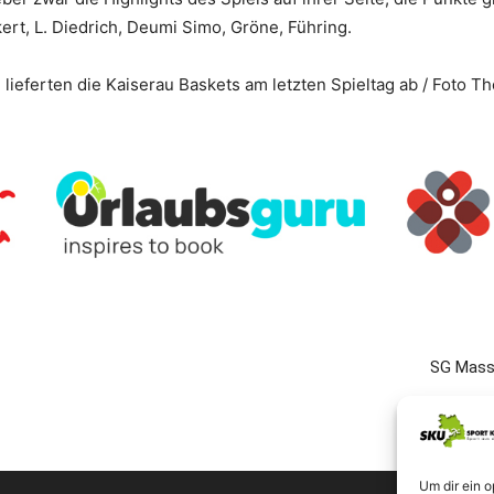
kert, L. Diedrich, Deumi Simo, Gröne, Führing.
ieferten die Kaiserau Baskets am letzten Spieltag ab / Foto T
SG Masse
Um dir ein 