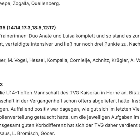
Seepe, Zogalla, Quellenberg.
5 (14:14,17:3,18:5,12:17)
rainerinnen-Duo Anate und Luisa komplett und so stand es zur e
, verteidigte intensiver und ließ nur noch drei Punkte zu. Nac
 M. Vogel, Hessel, Kompalla, Cornielje, Achnitz, Krügler, A. V
83
 die U14-1 offen Mannschaft des TVG Kaiserau in Herne an. Bis
nschaft in der Vergangenheit schon öfters abgeliefert hatte. I
en. Auffallend positiv war dagegen, wie gut sich im letzten Vie
lenverteilung getauscht hatte, um die jeweiligen Aufgaben im S
nsgesamt guten Korbdifferenz hat sich der TVG daher verdient a
aus, L. Bromisch, Göcer.