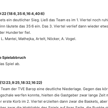
:22 (18:6,35:6,16:4,40:6)
s ein deutlicher Sieg. Ließ das Team es im 1. Viertel noch ruh
nn läutete das 35:6 ein. Das 3. Viertel verlief dann wieder etwa
r Hunderter fiel.
L. Mantei, Mathejka, Artelt, Nöcker, A. Vogel.
e Spielabbruch
as Spiel ab.
 (12:23,9:25,18:32,16:22)
e Team der TVE Barop eine deutliche Niederlage. Gegen das kö
gschale werfen konnte, hielten die Gastgeber zwar lange Zeit m
r erste Korb im 2. Viertel erzielten dann zwar die Baskets, aber
er zwar die Highlights des Spiels auf ihrer Seite, die Punkte g