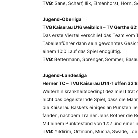
TVG:
Sane, Scharf, Ilik, Elmenhorst, Horn, 
Jugend-Oberliga
TVG Kaiserau U16 weiblich – TV Gerthe 62:3
Das erste Viertel verschlief das Team vom T
Tabellenführer dann sein gewohntes Gesicht
einem 10:0 Lauf das Spiel endgültig.
TVG:
Bettermann, Sprenger, Sommer, Basauer,
Jugend-Landesliga
Herner TC – TVG Kaiserau U14-1 offen 32:
Weiterhin krankheitsbedingt dezimiert trat
nicht das begeisternde Spiel, dass die Man
die Kaiserau Baskets einiges an Punkten lieg
fanden, nachdem Trainer Jens Rother die Rol
Mit einem Punktestand von 12:2 und einer i
TVG:
Yildirim, Ortmann, Mucha, Swade, Loes