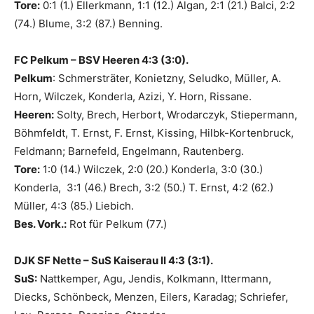
Tore:
0:1 (1.) Ellerkmann, 1:1 (12.) Algan, 2:1 (21.) Balci, 2:2
(74.) Blume, 3:2 (87.) Benning.
FC Pelkum – BSV Heeren 4:3 (3:0).
Pelkum
: Schmersträter, Konietzny, Seludko, Müller, A.
Horn, Wilczek, Konderla, Azizi, Y. Horn, Rissane.
Heeren:
Solty, Brech, Herbort, Wrodarczyk, Stiepermann,
Böhmfeldt, T. Ernst, F. Ernst, Kissing, Hilbk-Kortenbruck,
Feldmann; Barnefeld, Engelmann, Rautenberg.
Tore:
1:0 (14.) Wilczek, 2:0 (20.) Konderla, 3:0 (30.)
Konderla, 3:1 (46.) Brech, 3:2 (50.) T. Ernst, 4:2 (62.)
Müller, 4:3 (85.) Liebich.
Bes. Vork.:
Rot für Pelkum (77.)
DJK SF Nette – SuS Kaiserau II 4:3 (3:1).
SuS:
Nattkemper, Agu, Jendis, Kolkmann, Ittermann,
Diecks, Schönbeck, Menzen, Eilers, Karadag; Schriefer,