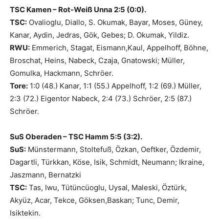
TSC Kamen – Rot-Weiß Unna 2:5 (0:0).
TSC:
Ovalioglu, Diallo, S. Okumak, Bayar, Moses, Güney,
Kanar, Aydin, Jedras, Gök, Gebes; D. Okumak, Yildiz.
RWU:
Emmerich, Stagat, Eismann,Kaul, Appelhoff, Böhne,
Broschat, Heins, Nabeck, Czaja, Gnatowski; Müller,
Gomulka, Hackmann, Schröer.
Tore:
1:0 (48.) Kanar, 1:1 (55.) Appelhoff, 1:2 (69.) Müller,
2:3 (72.) Eigentor Nabeck, 2:4 (73.) Schröer, 2:5 (87.)
Schröer.
SuS Oberaden – TSC Hamm 5:5 (3:2).
SuS:
Münstermann, Stoltefuß, Özkan, Oeftker, Özdemir,
Dagartli, Türkkan, Köse, Isik, Schmidt, Neumann; Ikraine,
Jaszmann, Bernatzki
TSC:
Tas, Iwu, Tütüncüoglu, Uysal, Maleski, Öztürk,
Akyüz, Acar, Tekce, Göksen,Baskan; Tunc, Demir,
Isiktekin.