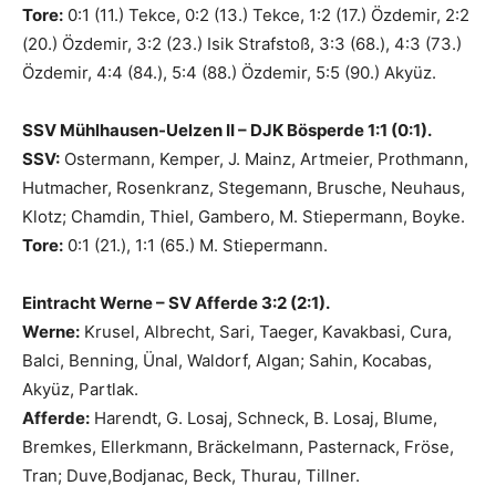
Tore:
0:1 (11.) Tekce, 0:2 (13.) Tekce, 1:2 (17.) Özdemir, 2:2
(20.) Özdemir, 3:2 (23.) Isik Strafstoß, 3:3 (68.), 4:3 (73.)
Özdemir, 4:4 (84.), 5:4 (88.) Özdemir, 5:5 (90.) Akyüz.
SSV Mühlhausen-Uelzen II – DJK Bösperde 1:1 (0:1).
SSV:
Ostermann, Kemper, J. Mainz, Artmeier, Prothmann,
Hutmacher, Rosenkranz, Stegemann, Brusche, Neuhaus,
Klotz; Chamdin, Thiel, Gambero, M. Stiepermann, Boyke.
Tore:
0:1 (21.), 1:1 (65.) M. Stiepermann.
Eintracht Werne – SV Afferde 3:2 (2:1).
Werne:
Krusel, Albrecht, Sari, Taeger, Kavakbasi, Cura,
Balci, Benning, Ünal, Waldorf, Algan; Sahin, Kocabas,
Akyüz, Partlak.
Afferde:
Harendt, G. Losaj, Schneck, B. Losaj, Blume,
Bremkes, Ellerkmann, Bräckelmann, Pasternack, Fröse,
Tran; Duve,Bodjanac, Beck, Thurau, Tillner.