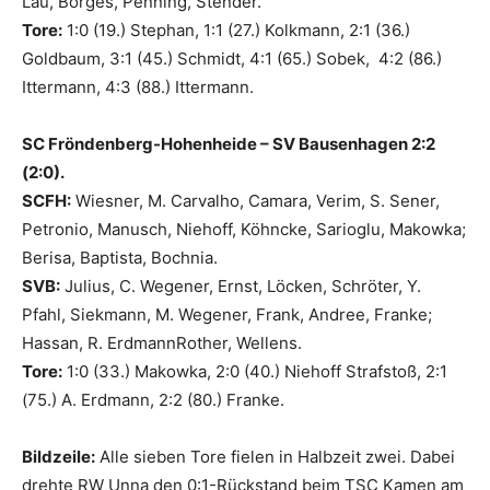
Lau, Borges, Penning, Stender.
Tore:
1:0 (19.) Stephan, 1:1 (27.) Kolkmann, 2:1 (36.)
Goldbaum, 3:1 (45.) Schmidt, 4:1 (65.) Sobek, 4:2 (86.)
Ittermann, 4:3 (88.) Ittermann.
SC Fröndenberg-Hohenheide – SV Bausenhagen 2:2
(2:0).
SCFH:
Wiesner, M. Carvalho, Camara, Verim, S. Sener,
Petronio, Manusch, Niehoff, Köhncke, Sarioglu, Makowka;
Berisa, Baptista, Bochnia.
SVB:
Julius, C. Wegener, Ernst, Löcken, Schröter, Y.
Pfahl, Siekmann, M. Wegener, Frank, Andree, Franke;
Hassan, R. ErdmannRother, Wellens.
Tore:
1:0 (33.) Makowka, 2:0 (40.) Niehoff Strafstoß, 2:1
(75.) A. Erdmann, 2:2 (80.) Franke.
Bildzeile:
Alle sieben Tore fielen in Halbzeit zwei. Dabei
drehte RW Unna den 0:1-Rückstand beim TSC Kamen am