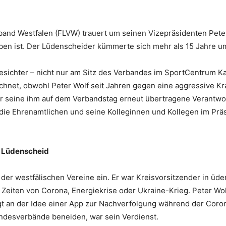
erband Westfalen (FLVW) trauert um seinen Vizepräsidenten Pete
rben ist. Der Lüdenscheider kümmerte sich mehr als 15 Jahre u
Gesichter – nicht nur am Sitz des Verbandes im SportCentrum Ka
hnet, obwohl Peter Wolf seit Jahren gegen eine aggressive Kra
er seine ihm auf dem Verbandstag erneut übertragene Verantwo
, die Ehrenamtlichen und seine Kolleginnen und Kollegen im Prä
s Lüdenscheid
 der westfälischen Vereine ein. Er war Kreisvorsitzender in üd
n Zeiten von Corona, Energiekrise oder Ukraine-Krieg. Peter W
ligt an der Idee einer App zur Nachverfolgung während der Co
ndesverbände beneiden, war sein Verdienst.