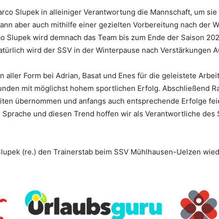
 Slupek in alleiniger Verantwortung die Mannschaft, um sie ein
ann aber auch mithilfe einer gezielten Vorbereitung nach der 
arco Slupek wird demnach das Team bis zum Ende der Saison 202
atürlich wird der SSV in der Winterpause nach Verstärkungen A
ller Form bei Adrian, Basat und Enes für die geleistete Arbeit 
den mit möglichst hohem sportlichen Erfolg. Abschließend Ral
eiten übernommen und anfangs auch entsprechende Erfolge fei
 Sprache und diesen Trend hoffen wir als Verantwortliche de
Slupek (re.) den Trainerstab beim SSV Mühlhausen-Uelzen wie