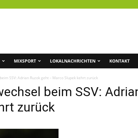
MIXSPORT
LOKALNACHRICHTEN
KONTAKT
beim SSV: Adrian Ruzok geht – Marco Slupek kehrt zurück
wechsel beim SSV: Adria
hrt zurück