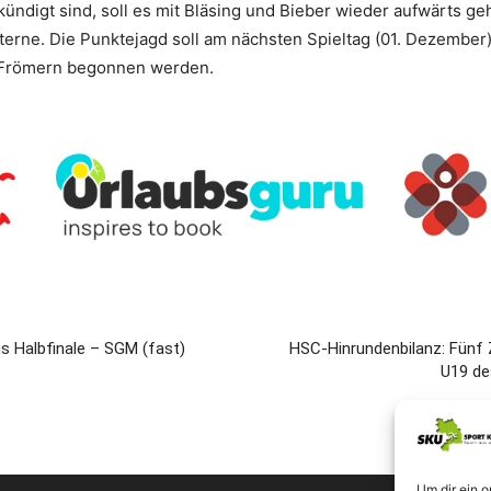
ndigt sind, soll es mit Bläsing und Bieber wieder aufwärts geh
Laterne. Die Punktejagd soll am nächsten Spieltag (01. Dezembe
Frömern begonnen werden.
ns Halbfinale – SGM (fast)
HSC-Hinrundenbilanz: Fünf Z
U19 de
Um dir ein 