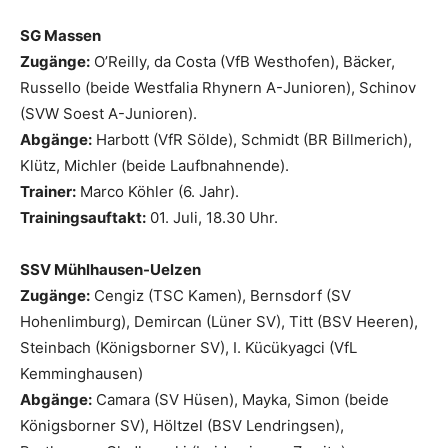
SG Massen
Zugänge:
O’Reilly, da Costa (VfB Westhofen), Bäcker,
Russello (beide Westfalia Rhynern A-Junioren), Schinov
(SVW Soest A-Junioren).
Abgänge:
Harbott (VfR Sölde), Schmidt (BR Billmerich),
Klütz, Michler (beide Laufbnahnende).
Trainer:
Marco Köhler (6. Jahr).
Trainingsauftakt:
01. Juli, 18.30 Uhr.
SSV Mühlhausen-Uelzen
Zugänge:
Cengiz (TSC Kamen), Bernsdorf (SV
Hohenlimburg), Demircan (Lüner SV), Titt (BSV Heeren),
Steinbach (Königsborner SV), I. Kücükyagci (VfL
Kemminghausen)
Abgänge:
Camara (SV Hüsen), Mayka, Simon (beide
Königsborner SV), Höltzel (BSV Lendringsen),