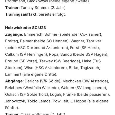
Prothmann, Gladkowski (beide eigene Zweite).
Trainer:
Tuncay Sönmez (2. Jahr)
Trainingsauftakt:
bereits erfolgt.
Holzwickeder SC U23
Zugänge:
Emmerich, Böhme (spielender Co-Trainer),
Freitag, Palmer (beide SC Hennen), Wagner, Tanriver
(beide ASC Dortmund A-Junioren), Forst (SF Horst),
Calkum (SV Herringen), Popa, Sandu (beide SSV Hagen),
Freund (SF Vorst), Terwey (SW Beerlage), Hake (TuS
Stockum), Wise (HSC A-Junioren), Birke, Tagizadeh,
Lammert (alle eigene Dritte).
Abgänge:
Derichs (VfR Sölde), Mechcken (BW Alstedde),
Belabbes (Westfalia Wickede), Walden (SV Langschede),
Golisch (SF Sölderholz), Logah, Franke (beide pausieren),
Janowczyk, Tobio Lemos, Powilleit, J. Hoppe (alle eigene
Fünfte).
Trainer:
Claas Hoffmann (2. Jahr).