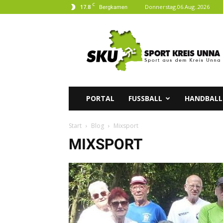
C
17.8
Donnerstag.06.Aug..2026
Bergkamen
SKU
|
Sport
aus
dem
Kreis
Unna
PORTAL
FUSSBALL
HANDBALL
Start
Blog
Mixsport
MIXSPORT