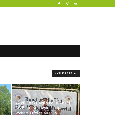
AKTUELLSTE
Josefine Wendel gewinnt ersten
GC-Bahn-Nachwuchscup –
Weitere Erfolge auch in