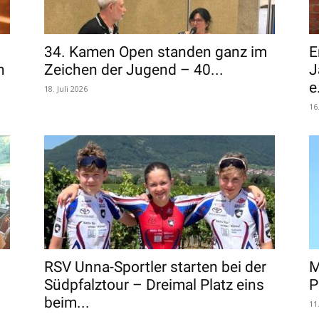
34. Kamen Open standen ganz im
E
n
Zeichen der Jugend – 40...
J
e
18. Juli 2026
16
RSV Unna-Sportler starten bei der
M
Südpfalztour – Dreimal Platz eins
P
beim...
11