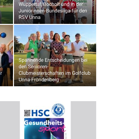
Wuppertal, Bocholt und in der
Juniorinnen-Bundesliga für den
RSV Unna
t
Spannende Entscheidungen bei
den Senioren-
r
Clubmeisterschaften im Golfclub
Unna-Fröndenberg