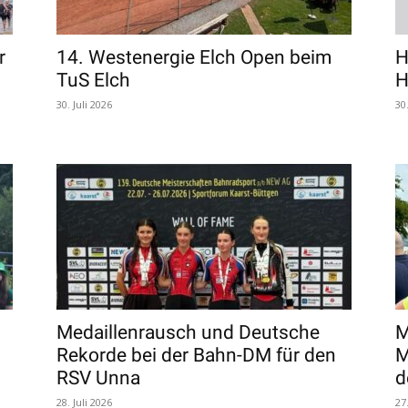
r
14. Westenergie Elch Open beim
H
TuS Elch
H
30. Juli 2026
30
Medaillenrausch und Deutsche
M
Rekorde bei der Bahn-DM für den
M
RSV Unna
d
28. Juli 2026
27