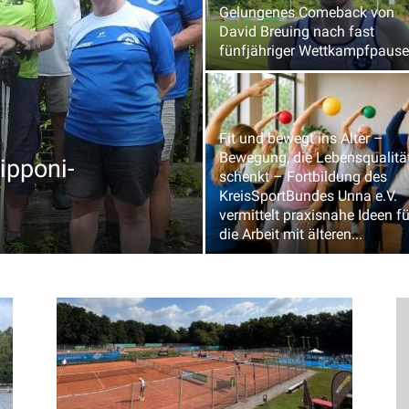
Gelungenes Comeback von
David Breuing nach fast
fünfjähriger Wettkampfpause
Fit und bewegt ins Alter –
Bewegung, die Lebensqualitä
ipponi-
schenkt – Fortbildung des
KreisSportBundes Unna e.V.
vermittelt praxisnahe Ideen fü
die Arbeit mit älteren...