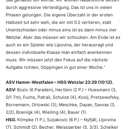
durch aggressive Verteidigung. Das ist uns in vielen
Phasen gelungen. Die eigene Überzahl in der ersten
Halbzeit tut sehr weh, die wir mit 0:2 verlieren, statt
Unentschieden oder minus eins ist es dann minus vier
Wetzlar. Aber das müssen wir schlucken. Am Ende ist es
auch so ein Spieler wie Lipovina, der herausragt und
dessen individuelle Klasse man einfach anerkennen
muss. Wir müssen jetzt den Fokus auf die nächste
Aufgabe richten, Göppingen in gut einer Woche.“
ASV Hamm-Westfalen – HSG Wetzlar 23:29 (10:12).
ASV:
Bozic (6 Paraden), Hertlein (2 P.) – Huesmann (3,
0/1 7m), Fuchs, Patrail, Schulze (4), Kooij, Pretzewofsky,
Bornemann, Orlowski (3), Meschke, Dayan, Savvas (3,
2/2), Boenigk (4), Wieiling (4), Bauer (1).
HSG.
Klimpke (1 P.), Suljakovic (6 P.) – Nyfjäll, Lipovina
(7), Schmidt (2), Becher, Weissgerber (5, 3/3), Schelker