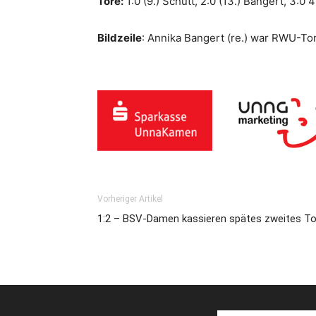
Tore:
1:0 (9.) Schütt, 2:0 (13.) Bangert, 3:0 4
Bildzeile
: Annika Bangert (re.) war RWU-Tor
Vorheriger Artikel
1:2 – BSV-Damen kassieren spätes zweites To