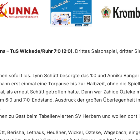
na – TuS Wickede/Ruhr 7:0 (2:0).
Drittes Saisonspiel, dritter 
 sofort los. Lynn Schütt besorgte das 1:0 und Annika Bangert
nn erst einmal eine Torpause bis zur Halbzeit, ohne die Spielk
Mal, als erneut Schütt getroffen hatte. Dann war Zahide Özteke
m 6:0 und 7:0-Endstand. Ausdruck der großen Überlegenheit in 
.
zu Gast beim Tabellenvierten SV Herbern und wollen dort ih
ütt, Berisha, Lethaus, Heußner, Wickel, Özteke, Wagebach; ein