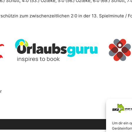
6.) Schütt, 4:0 (53.) Özteke, 5:0 (56.) Özteke, 6:0 (69.) Schütt, 7:
schützin zum zwischenzeitlichen 2:0 in der 13. Spielminute / 
r
Um dir ein 
Geräteinfor