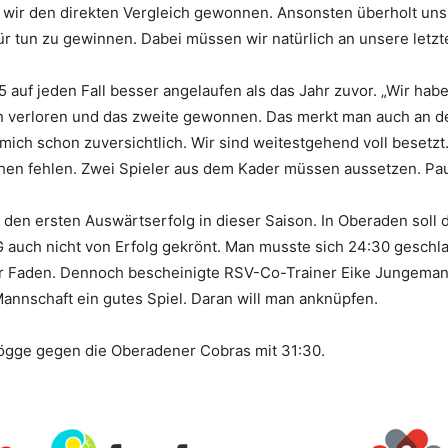
 wir den direkten Vergleich gewonnen. Ansonsten überholt un
für tun zu gewinnen. Dabei müssen wir natürlich an unsere letz
uf jeden Fall besser angelaufen als das Jahr zuvor. „Wir haben 
h verloren und das zweite gewonnen. Das merkt man auch an der 
ch schon zuversichtlich. Wir sind weitestgehend voll besetzt. 
en fehlen. Zwei Spieler aus dem Kader müssen aussetzen. Pau
den ersten Auswärtserfolg in dieser Saison. In Oberaden sol
SG auch nicht von Erfolg gekrönt. Man musste sich 24:30 geschl
er Faden. Dennoch bescheinigte RSV-Co-Trainer Eike Jungeman
Mannschaft ein gutes Spiel. Daran will man anknüpfen.
bögge gegen die Oberadener Cobras mit 31:30.