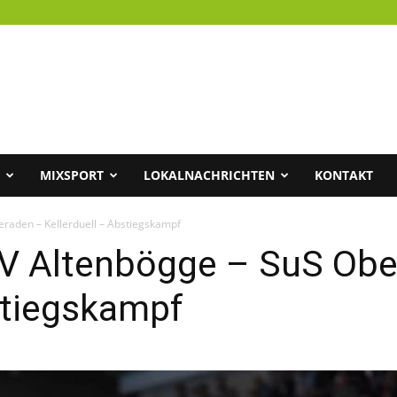
MIXSPORT
LOKALNACHRICHTEN
KONTAKT
eraden – Kellerduell – Abstiegskampf
SV Altenbögge – SuS Ob
stiegskampf