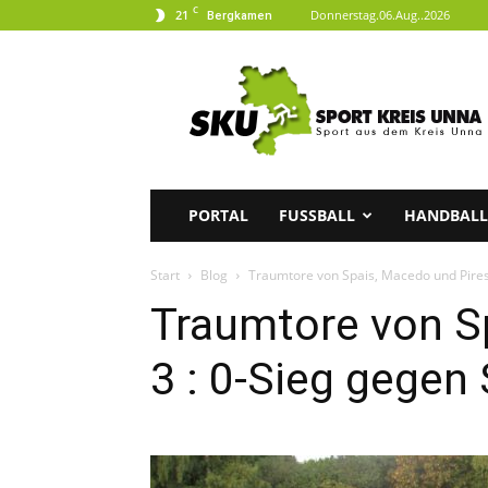
C
21
Donnerstag.06.Aug..2026
Bergkamen
SKU
|
Sport
aus
dem
Kreis
Unna
PORTAL
FUSSBALL
HANDBALL
Start
Blog
Traumtore von Spais, Macedo und Pires 
Traumtore von S
3 : 0-Sieg gegen