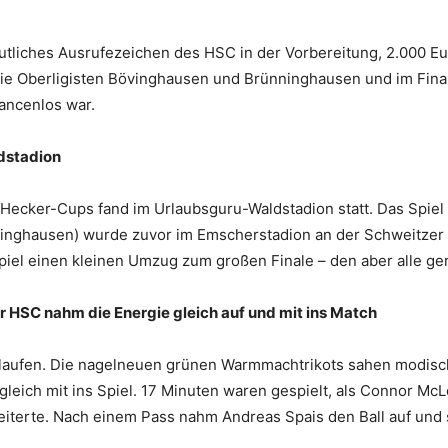
utliches Ausrufezeichen des HSC in der Vorbereitung, 2.000 Eu
ie Oberligisten Bövinghausen und Brünninghausen und im Fina
ancenlos war.
dstadion
 Hecker-Cups fand im Urlaubsguru-Waldstadion statt. Das Spie
nghausen) wurde zuvor im Emscherstadion an der Schweitzer Al
iel einen kleinen Umzug zum großen Finale – den aber alle ge
 HSC nahm die Energie gleich auf und mit ins Match
uflaufen. Die nagelneuen grünen Warmmachtrikots sahen modisc
leich mit ins Spiel. 17 Minuten waren gespielt, als Connor McL
eiterte. Nach einem Pass nahm Andreas Spais den Ball auf und 