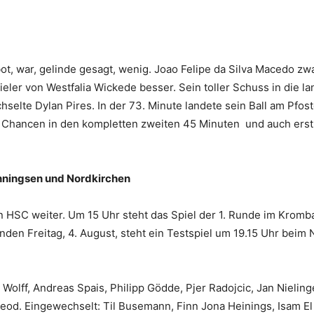
ot, war, gelinde gesagt, wenig. Joao Felipe da Silva Macedo zwa
ieler von Westfalia Wickede besser. Sein toller Schuss in die l
elte Dylan Pires. In der 73. Minute landete sein Ball am Pfost
ei Chancen in den kompletten zweiten 45 Minuten und auch ers
nningsen und Nordkirchen
en HSC weiter. Um 15 Uhr steht das Spiel der 1. Runde im Kromb
 Freitag, 4. August, steht ein Testspiel um 19.15 Uhr beim N
n Wolff, Andreas Spais, Philipp Gödde, Pjer Radojcic, Jan Nielin
od. Eingewechselt: Til Busemann, Finn Jona Heinings, Isam El A