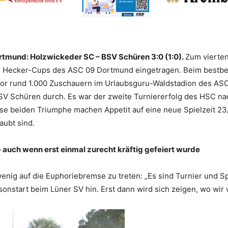
rtmund: Holzwickeder SC – BSV Schüren 3:0 (1:0).
Zum vierten
es Hecker-Cups des ASC 09 Dortmund eingetragen. Beim bestbe
r rund 1.000 Zuschauern im Urlaubsguru-Waldstadion des ASC 0
V Schüren durch. Es war der zweite Turniererfolg des HSC na
e beiden Triumphe machen Appetit auf eine neue Spielzeit 23/
aubt sind.
 – auch wenn erst einmal zurecht kräftig gefeiert wurde
 wenig auf die Euphoriebremse zu treten: „Es sind Turnier und Sp
onstart beim Lüner SV hin. Erst dann wird sich zeigen, wo wir w