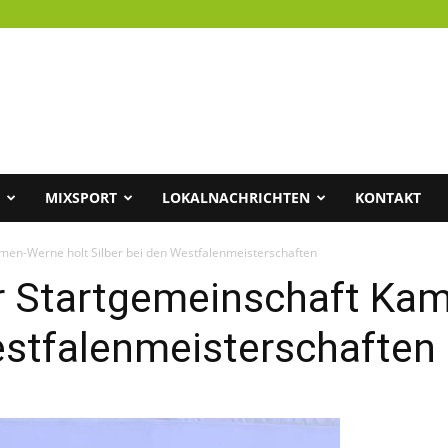
MIXSPORT
LOKALNACHRICHTEN
KONTAKT
amen-Werne holt Silber bei den Westfalenmeisterschaften
er Startgemeinschaft Ka
estfalenmeisterschaften