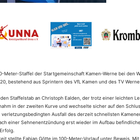
0-Meter-Staffel der Startgemeinschaft Kamen-Werne bei den We
U20, bestehend aus Sprintern des VfL Kamen und des TV Werne 0
 den Staffelstab an Christoph Ealden, der trotz einer leichten 
ahm in der zweiten Kurve und wechselte sicher auf den Schluss
 verletzungsbedingten Ausfall des derzeit schnellsten Kamene
ch einer Sehnenentzündung erst wieder im Aufbau befindlich
Erfolg.
it stellte Fabian Götte im 100-Meter-Vorlauf unter Beweis. Mit