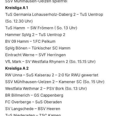
SSV Mühlhausen-Uelzen spielfrei
Kreisliga A 1
TuS Germania Lohauserholz-Daberg 2 – TuS Uentrop
(So. 12.30 Uhr)
TuS Hamm – SW Frömern ( So. 13 Uhr)
Hammer SpVg 2 – TuS Uentrop 2
BV 09 Hamm – 1.FC Pelkum
SpVg Bönen – Türkischer SC Hamm
Eintracht Werne – SVF Herringen
VfL Mark – SV Westfalia Rhynern 2 (So. 15.15 Uhr)
Kreisliga A 2
RW Unna – SuS Kaiserau 2 – 2:0 für RWU gewertet
SSV Mühlhausen-Uelzen 2 – Kamener SC (So. 15 Uhr)
Westfalia Wethmar 2 – PSV Bork (So. 13 Uhr)
BR Billmerich – GS Cappenberg
FC Overberge – SuS Oberaden
SV Langschede – BSV Heeren
TuS Niederaden – TSC Kamen