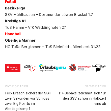
Fußall
Bezirksliga
SSV Mühlhausen – Dortmunder Löwen Brackel 1:7
Kreisliga A1
TuS Hamm – VfK Weddinghofen 2:1
Handball
Oberliga Männer
HC TuRa Bergkamen – TuS Bielefeld-Jöllenbeck 31:22.
Vorheriger Artikel
Nächster Artikel
Felix Braach sichert der SGH
1:7-Debakel zeichnet sich für
zwei Sekunden vor Schluss
den SSV schon in Halbzeit
zwei Big Points im
eins ab
Abstiegskampf