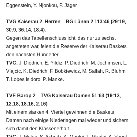
Eggenstein, Y. Njonkou, P. Jäger.
TVG Kaiserau 2. Herren – BG Lünen 2
113:46 (29:19,
30:9, 36:14, 18:4)
.
Gegen das Tabellenschlusslicht, das nur zu sechst
angetreten war, feiert die Reserve der Kaiserau Baskets
den nächsten Hunderter.
TVG:
J. Diedrich, E. Yildiz, P. Diedrich, M. Jochimsen, L.
Vlajcic, K. Diedrich, F. Bobkiewicz, M. Sallah, R. Bluhm,
T. Lopes Isidoro, P. Manke.
TVE Barop 2 – TVG Kaiserau Damen 51:63 (19:13,
12:18, 18:16, 2:16)
.
Mit einem starken 4. Viertel gewinnen die Baskets
Damen nach einige Niederlagen mal wieder und sichern
sich damit den Klassenerhalt.
TVG:
J. Molde, S. Achnitz, A. Mantei, L. Mantei, A. Vogel,