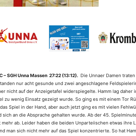
C – SGH Unna Massen 27:22 (13:12).
Die Unnaer Damen traten
standen nur acht gesunde und zwei angeschlagene Feldspieleri
ber nicht auf der Anzeigetafel widerspiegelte. Hamm lag daher 
el zu wenig Einsatz gezeigt wurde. So ging es mit einem Tor Rüc
s Spiel in der Hand, aber auch jetzt ging es mit vielen Fehlw
und sich an die Absprache gehalten wurde. Ab der 45. Spielmin
t mehr ab. Leider haben die beiden Unparteiischen etwas ihre L
und man sich nicht mehr auf das Spiel konzentrierte. So hat H